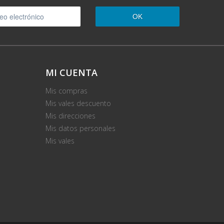
OK
MI CUENTA
Mis compras
Mis vales descuento
Mis direcciones
Mis datos personales
Mis vales