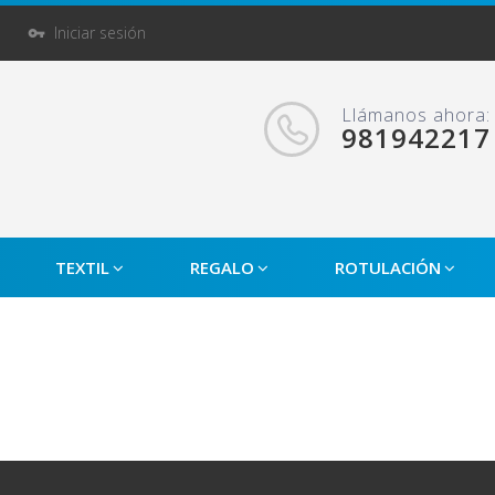
Iniciar sesión
Llámanos ahora:
981942217
TEXTIL
REGALO
ROTULACIÓN