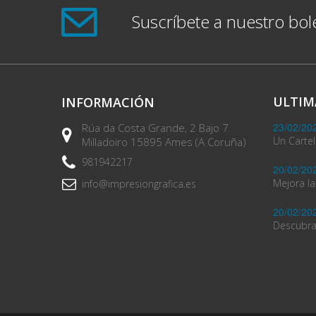
Suscríbete a nuestro bol
ULTIM
INFORMACIÓN
23/02/20
Rúa da Costa Grande, 2 Bajo 7
Un Cartel
Milladoiro 15895 Ames (A Coruña)
981942217
20/02/20
Mejora la
info@impresiongrafica.es
20/02/20
Descubra 