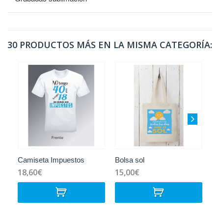
30 PRODUCTOS MÁS EN LA MISMA CATEGORÍA:
Camiseta Impuestos
Bolsa sol
Ta
18,60€
15,00€
1