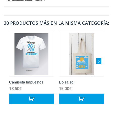
30 PRODUCTOS MÁS EN LA MISMA CATEGORÍA:
Camiseta Impuestos
Bolsa sol
Ta
18,60€
15,00€
1